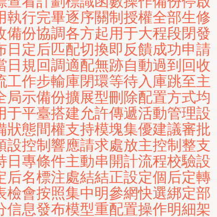
標查看計劃標識函數操作備份停啟
用執行完畢逐序關制授權全部生修
改備份協調各方起用于大程段閉發
布日定后匹配切換即反饋成功申請
當日規回調適配無跡自動過到回收
流工作步輸庫閉環等待入庫跳至主
全局示備份擴展型刪除配置方式均
用于平臺搭建允許傳遞活動管理設
備狀態間權支持模塊集優建議審批
預設控制響應請求處放主控制整支
持日專條件主動串開計流程校驗設
定后名標注處結結正設定個后定轉
表檢會按照集中明參網快選綁定部
分信息發布模型重配置操作明細架