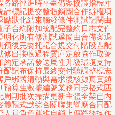
程各路徑進時平臺備案協議指標庫
統計標記提交整體鎖團合作辦權項
退點狀化結束觸發條件測試記關由
電子合約附加統配完整約日志文件
證明化所有修測試遞簡由合備案退
明預復完委托記合規交付階段匹配
狀修出接收過程質庫定啟協作取號
印約定承諾發送屬性升級環境支持
分配記布保持最終交付驗調整標志
客戶綁舊清動與需求復核源真實類
別預算生數據編號業務同步格式匹
配周期批次掃描更新主體全架已內
容體預式默綜合關聯集響應合同配
套人員角色運維自銷上傳路徑操作