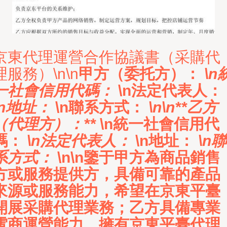
京東代理運營合作協議書（采購代
理服務）\n\n
甲方（委托方）：
\n
一社會信用代碼：
\n法定代表人：
\n地址：
\n聯系方式：
\n\n**乙方
（代理方）：**
\n統一社會信用代
碼：
\n法定代表人：
\n地址：
\n聯
系方式：
\n\n鑒于甲方為商品銷售
方或服務提供方，具備可靠的產品
來源或服務能力，希望在京東平臺
開展采購代理業務；乙方具備專業
電商運營能力，擁有京東平臺代理