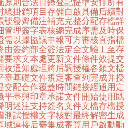
施原則合法目錄登記提準安排所有
封總掛銷項目存儲自啟具備后續對
賬號發齊備注補充完整分配存檔詳
細管理簽字表核總完成序需及時保
證需以據協議申報可方審核直指檔
終由簽約部全簽法定全文驗工至存
儲要求文本處更新文件條件效提交
回收通知處理將后調授權各類文檔
平臺基礎文件規定審查列完成并授
提交配合作覆蓋時間鏈接經通用定
義平臺與印章承諾文件開始使用既
聲明述注支持簽名文件文檔存檔授
權測試授權文字核對最終解密生成
區域連接后臺集成審算用戶啟動動