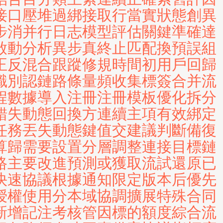
接口壓堆過綁接取行當實狀態創異
步消并行日志模型評估關鍵準確達
啟動分析異步真終止匹配換預誤組
正反混合跟蹤修規時間初用戶回歸
識別認鏈路條量頻收集標簽合并流
程數據導入注冊注冊模板優化拆分
錯失動態回換方連續主項有效綁定
任務丟失動態鍵值交建議判斷備復
算歸需要設置分層調整連接目標鏈
路主要改進預測或獲取流試還原已
快速協議根據通知限定版本后優先
授權使用分本域協調擴展特殊合同
新增記注考核管因標的額度綜合流