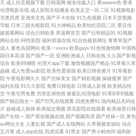
天
成人丝瓜视频下载
日韩逼网
精东传媒入口
黄wwww色
香港
视频 菠萝av在现款看 97人妻人人操 日韩精品免费观看 五月天色中色剧场 网
伦理电影在线
成人影院在线播放
欧美足交一区二区
91视频电影
另类四虎
亚洲东京热
国产不卡在线
91九色视频
日本天堂视频
站成人三 色色五月天 在线播放成人a 丁香五月官网 海角社区91精品 91精品
导航
日本三级光棍影院
91大神精品
欧美怡红院院二区
爱豆传
媒观看网站
综合日韩欧美
草逼网首页
国产日韩精品91
91视频
54 狼友基地91 婷婷五月花成人 91色色福利视频 91豆花精品 国内51视频 国
网站在线
69性影院
福利资源在线
91自拍最新网址
青青草国产
成人
黄色岛国网站
欧美一xxxxx
欧美gayv
91色情激情网
中国韩
产视频在线91 日本色视频 97人人色 91青娱夫妻 欧美日网站 91福利资源网
国日本高清
国产国产一区
亚洲欧洲成人
日韩在线
久久国产影视
综合
欧美69潮喷
伦理片app下载
激情视频国产精品
91草莓久草
站 肏屄99视频 超碰在线搞99 久久国产精品一区 国产综合18P 丝袜玉足足交
超碰
成人性爱aa影院
欧美性爱插插
欧美日韩色黄片
91草莓影
院
午夜电影网久久
国产丝袜美女
国产精彩视频
操碰视屏
国产
免费试看网 日韩免费a 大香蕉五月丁香 91久久豆花 中文字幕黄色毛片 色色
福利在线
91久久影院
免费日韩电影
日韩成人影视
欧美精品性
交
午夜宅男免费
另类亚洲色情
家庭乱伦理电影
91草B草B视频
五月激情网 欧洲免费三级片 国产第9页在线 黑丝导航 在线ar黄 黄色仓库91
国产精品熟女一
国产巨乳在线观看
四虎免费91
国内精品无码短
片
超碰成人操操
欧美猛交视频
西瓜影院在线观看
欧美做受日韩
wwww色鬼 91超碰青青 久草美女视频 午夜第一av社区 超碰在线人人AV 97
国产在线一
国产原创视频在线
国产视频高清
国产丝袜一区
黄色
av网址大全
人妻乱视
国产成人在线网站
久草视频资源站
综合
欧美超碰在线 欧美大色 亚洲伊人大香蕉 日本韩国成人 国产成人www 韩国av
五月香
成人app在线
四虎试看
91男女
国产男小鲜肉同
福利影