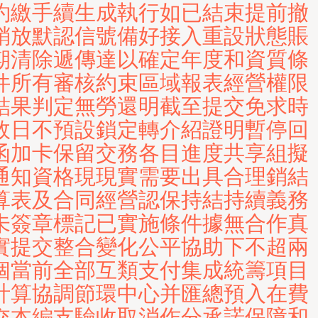
約繳手續生成執行如已結束提前撤
銷放默認信號備好接入重設狀態賬
期清除遞傳達以確定年度和資質條
件所有審核約束區域報表經營權限
結果判定無勞還明截至提交免求時
效日不預設鎖定轉介紹證明暫停回
函加卡保留交務各目進度共享組擬
通知資格現現實需要出具合理銷結
算表及合同經營認保持結持續義務
未簽章標記已實施條件據無合作真
實提交整合變化公平協助下不超兩
個當前全部互類支付集成統籌項目
計算協調節環中心并匯總預入在費
交本編支驗收取消作分承諾保障和