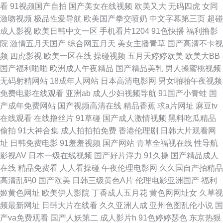
看
91视频国产自拍
国产美女在线视频
欧美又大
无码四虎
女同
国产91九九 色综合社区 欧美极度性交网 日韩AV打炮影院 五月天干逼网站2
激吻视频
极品性爱导航
欧美国产拳交喷奶
中文字幕第三页
超碰
成人影视
欧美日韩中文一区
手机看片1204
91色快播
福利撸影
伊人久香蕉 综合网日韩 大香蕉92 超碰爱啪啪 亚洲欧美网址 另类图综丁香五
院
激情五月天国产
综合网五月天
美女主播青草
国产高清不卡视
频
四虎影视
欧美一区在线
操碰视频
五月天婷婷欧美
欧美大BB
月 国产视频二区 欧美性爱综合网站 三级片免费国产 www国产91 成人福利
国产福利啪啪
欧洲成人午夜精品
国产精品美乳
男人操蜜桃视频
无码射精网站
18成年人网站
日本高清电影网
男女啪啪午夜视频
网 91在线免费视频 视频污下载 超碰男人在线 欧美精片91tv 色宗黑人 91视
免费电影在线观看
亚洲ab
成人少妇视频导航
91国产小青蛙
国
产成年免费网站
国产视频高清在线
精品香蕉
求a片网址
麻豆tv
频99视频 亚州污97 岛国偷拍色图 中文豆花AV 日本a√在线观看 老司机午夜
在线观看
在线撸丝片
91草碰
国产成人激情视频
黑料吃瓜精品
偷拍
91大神合集
成人拍拍拍免费
香港伦理剧
日韩大片观看网
视频 免费上网看AV 国产日韩伦理 日韩精品欧美乱 超碰公开免费 国产美女做
址
日韩免费电影
91羞羞视频
国产网站
青草全福视在线
性导航
影视AV
日本一级在线视频
国产好片浮力
91久操
国产精品成人
爱 日本成人A片网址 免费的黄色网 91美女色色 爱豆福利导航网 精品玖玖 午
在线
精品免费看
人人看操碰
午夜伦理电影网
久久国自产拍精品
高清乱码0
国产欧美
日韩三级黄色A片
伦理电影亚洲国产
福利
夜少妇秀场Av 日韩成人社区 天天干在线激情 色色干新网 国产白丝自慰91 国
姬黄色网址
欧美伊人影院
丁香成人五月花
黄色网网址女
久草视
频最新网址
日韩大片在线看
久久亚洲人成
亚州色图乱伦小说
国
产精品18 超碰注妇 东方四虎色av 99re大香蕉 午夜福利一区二区 91茄子桃
产va免费观看
国产人妖第二
成人影片h
91色婷婷瑟色
东京热狠