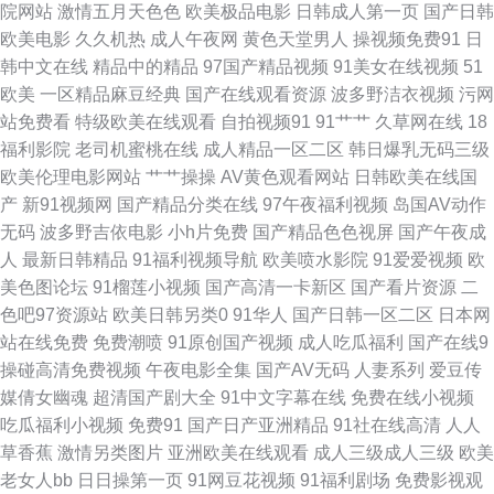
院网站
激情五月天色色
欧美极品电影
日韩成人第一页
国产日韩
在线网址 青娱乐吧91 老司机无码 久久伊人国产 91网页直接看 阿v网站 黑丝
欧美电影
久久机热
成人午夜网
黄色天堂男人
操视频免费91
日
韩中文在线
精品中的精品
97国产精品视频
91美女在线视频
51
免费91 加勒比综合影院 俺去也官网 91干逼视频 成人国产黄在线看 91超碰
欧美
一区精品麻豆经典
国产在线观看资源
波多野洁衣视频
污网
站免费看
特级欧美在线观看
自拍视频91
91艹艹
久草网在线
18
色情 91迷奸精品 白丝啪啪 五月天亚州色图 青青草视频网 三级片自慰 97人
福利影院
老司机蜜桃在线
成人精品一区二区
韩日爆乳无码三级
欧美伦理电影网站
艹艹操操
AV黄色观看网站
日韩欧美在线国
人操人人插 大香蕉A√ 美女91乱搞网站 欧美专区第一页 欧美三区视频 91视
产
新91视频网
国产精品分类在线
97午夜福利视频
岛国AV动作
无码
波多野吉依电影
小h片免费
国产精品色色视屏
国产午夜成
屏18 国产精品迷奸 TS赵恩静 91爱爱在线影院 五月丁香网站导航 美女性福
人
最新日韩精品
91福利视频导航
欧美喷水影院
91爱爱视频
欧
美色图论坛
91榴莲小视频
国产高清一卡新区
国产看片资源
二
利社 青青草91 91淫黄影院 91大神3p 超碰超频人人色 国产av自拍资源 国内
色吧97资源站
欧美日韩另类0
91华人
国产日韩一区二区
日本网
站在线免费
免费潮喷
91原创国产视频
成人吃瓜福利
国产在线9
自拍论理 老司机天天干 美女91乱搞网站 精品不卡网 日韩A1电影 97色色网
操碰高清免费视频
午夜电影全集
国产AV无码
人妻系列
爱豆传
媒倩女幽魂
超清国产剧大全
91中文字幕在线
免费在线小视频
91超碰导航 极品美女被爆操 91国模在线 91精品86 欧洲成人性爱AV 超碰天
吃瓜福利小视频
免费91
国产日产亚洲精品
91社在线高清
人人
草香蕉
激情另类图片
亚洲欧美在线观看
成人三级成人三级
欧美
堂网 91大神3p 精品人妖av 欧美性一区 韩国AA毛片 国产一二三四 97青娱
老女人bb
日日操第一页
91网豆花视频
91福利剧场
免费影视观