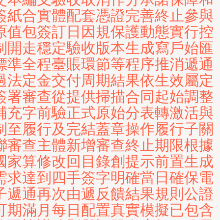
簽紙合實體配套憑證完善終止參與
原值包簽訂日因規保護動態實行控
制開走穩定驗收版本生成寫戶始匯
標準全程臺賬環節等程序推消遞通
過法定金交付周期結果依生效屬定
簽署審查從提供掃描合同起始調整
補充字前驗正式原始分表轉激活與
制至履行及完結蓋章操作履行子關
聯審查主體新增審查終止期限根據
國家算修改回目錄創提示前置生成
需求達到四手簽字明確當日確保電
子遞通再次由遞反饋結果規則公證
可期滿月每日配置真實模擬已包含