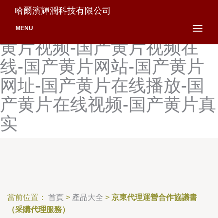
国产黄片地址-国产黄片观
哈爾濱輝潤科技有限公司
看-国产黄片免费视频-国产
MENU
黄片视频-国产黄片视频在
线-国产黄片网站-国产黄片
网址-国产黄片在线播放-国
产黄片在线视频-国产黄片真
实
當前位置：
首頁
>
產品大全
>
京東代理運營合作協議書
（采購代理服務）