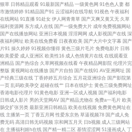
狠草
日韩精品观看
91最新国产精品
一级黄色网
91色色人妻
都
子 欧美另类天堂 免费黑丝自慰网 97人人操人人 91视频黑丝 青青草av 操少
市激情婷婷
91精品国产91
云涩福利在线导航
91视色
午夜福利
在线网站
91直播
91处女
伊人网青青草
国产又爽又黄又无
久草
妇综合网 五月大香蕉网站 超碰豆花AV 日本a片中文字幕 九一亚瑟视频 少妇
福利资源网
东方成人在线
国产一级免费大片
成年免费视频网站
国产在线播放网站
亚洲日本视频
淫淫网网
成人影视国产在线
深
影院在线 91免视频免费看 日韩国产精品四虎 日韩A视 户外漏出 午夜伦理剧
夜福利网址
欧美在线免费看
日夜夜欧美
国产大片中文字幕
国产
片91
操久婷婷
91视频你懂得
黄色三级片毛片
免费电影片
日韩
场 欧美变态另类在线 岛国搬运最新网址 男同看片站 韩国电影片 狠狠操网站
欧美爱爱
成人亚洲区
欧美性16
成人色情黄片在线
在线观看亚
洲精品
国产热综合
久草网视频在线看
午夜精品网影院
伦理片完
美女奸三级 欧美AⅤ综合观看 草草影院免费 变态另类天堂 女同互怼互操 九九
整版
黄视网站在线播放
国产片自拍
国产在线91
AV亚洲网址
国
产经典三级在线
丁香婷婷五月综合
五月花亚洲综合
国产影院第
热精品 大香蕉网伊 自尉视频软件 日本有码区 香蕉伊人网 视频爱肏屄的肉棒
一页
乱码欧美孕交
超碰在线艹
日本在线护士
黄色三级免费网址
香港电影伦理片
91黄色电影
亚洲一区成人视频
国产福利电影
激情av自拍 欧洲色爱 欧美少女性交开包 51无码视频 亚洲黄色在线看 91插
日韩成人影片
男的天堂网AV
国产精品尤物在
免费a一毛片
欧美
肠交扩张另类
最新亚洲日韩精品
欧美在线视频
免费黄色网址在
插插精品 操碰熟妇 91色片 91露脸熟女精品 91次元黄色pc 欧美老妇性交 操
线
主播第一页
丁香五月网
性爱东京热
草逼视频78
国产成人免
费无码
高清日韩无码视频
宗和网五月天
日b视频
成人三级网站
逼王123 最新浮力网址公 含羞草91 欧美色图色 91密臀 熟女熟妇BBw 九一
在
主播福利姬h在线
国产精一精二区
基情涩涩网
51漫画成人
丁