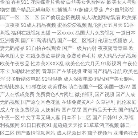
偷拍
香蕉911
花蝴蝶看片免费
白丝美女免费网站
欧美女人与动
喷水 亚洲激情导航 综合小影院 三级伦理特片 wwwAV串色 伊人操久久 黄色
物交
国产精品无码电影
91插插库
97超碰大香蕉
户外自慰影院
国产一区二区二区
国产偷窥盗摄视频
成人动漫网站观看
欧美第
入口免费 国产三级网址 www抠逼 日韩一级棒 AU大片免费看 久久国产日韩
一页夜夜
91成人精品视频
蜜桃爱爱视频
乱伦熟女五月天
91香
蕉视
福利在线视频直播
一区xxxxx
岛国大片免费视频
一道日本
狠狠久久乐 香蕉在线观看 99这里 黑丝色片色播视频 影音AV资源 91人妻在
亚洲香蕉
国产91高清精品
国产一区二区福利
伦理在线播放
人
妻无码精品
91自拍在线观看
国产一级片内射
夜夜骑青青草
欧
线视频 精品国产9199 久久日ab 午夜剧场三级毛片 国产视频观看网站 久久
美色图人妻
在线免费欧美视频
免费黄色毛片
成人精品无码视频
欧美午夜极品
性欧美ⅩⅩⅩⅩ乱
欧美色色六月天
91影视网
午夜伦
神马私人 偷拍97网 91私拍视频 国产91在 伊人色色网 91小視頻 日韩精品在
不卡
加勒比性爱网
青草国产在线视频
亚洲国产精品导航
欧美色
淫
波多野结依电影
91狠狠撸
成人深夜电影
精品国产美女剃毛
线久久 蜜臀性爱av 91资源超碰总站 在线不卡AⅤ 九九大香蕉 91丝瓜 三级伦
加勒比熟女
91碰在线
欧美裸模
萌白酱国产一区
美国一级AV
国
产人在线成免费
免费黄色A片网址
微拍福利国产视频
国产人成
理在线 东方四虎国产 黄色五月天网址 足交AV 日本色导航 狠狠天天干 日韩
无码视频
国产原创区色花堂
在线免费黄A片
久草福利
乱伦家庭
成人午夜免费视频
人妖射精
国产屁屁
国产精品天干天
国产精品
午夜 色色五月天 日本高清不卡网站 天天射射 韩国日本色色 蜜桃91逼视频
午夜一区
中文字幕无码人妻
日本不卡二区
国产日韩91
久草福
利视频网
91日日夜夜91
超碰碰天天操
91草草酒店视频
韩日一
麻豆爱爱爱 91夫妻交换 五月丁香婷婷成人 91黄产 美国三级毛片 成人片在线
区二区
国产激情视频网站
成人视频日本
茄子视频污
亚洲色欲天