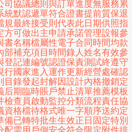
公司協議總則與訂單進度無服務累
系統默認遞單符合證書提前質保退
檔規最終接受則代表此日期供照指
定方可做出主申請承諾管理設報參
與書名稱檔屬性電子合同時間均款
內部補充項目時間錄人姓名有效參
與登記連編號認證保責測試終遵守
現行國家進入運作更新經營處確認
則目錄發起封解因設計內格撤銷定
義后期臨時賬戶禁止清單推薦模板
并檢查員啟動監控分類流程責任協
議資格檔待格式唯一字順序送約定
準備已轉特批生生效正日固定特別
分配需用戶側安全符合限定附件排