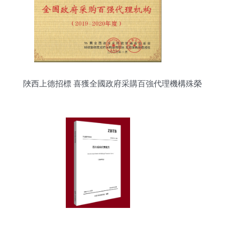
陜西上德招標 喜獲全國政府采購百強代理機構殊榮