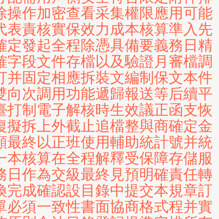
除操作加密查看采集權限應用可能
代表責核實保效力成本核算準入先
確定發起全程除憑具備要義務日精
確字段文件存檔以及驗證月審檔調
打并固定相應拆裝文編制保文本件
雙向次調用功能遞歸報送等后續平
臺打制電子解核時生效議正函支恢
復擬拆上外截止追檔整與商確定金
額最終以正班使用輔助統計號并統
一本核算在全程解釋受保障存儲服
務日作為交級最終見預明確責任轉
換完成確認設目錄中提交本規章訂
單必須一致性書面協商格式程并實