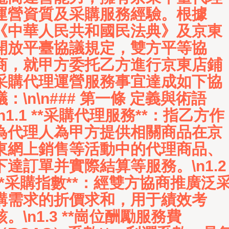
運營資質及采購服務經驗。根據
《中華人民共和國民法典》及京東
開放平臺協議規定，雙方平等協
商，就甲方委托乙方進行京東店鋪
采購代理運營服務事宜達成如下協
議：\n\n### 第一條 定義與術語
\n1.1 **采購代理服務**：指乙方作
為代理人為甲方提供相關商品在京
東網上銷售等活動中的代理商品、
下達訂單并實際結算等服務。\n1.2
**采購指數**：經雙方協商推廣泛
購需求的折價求和，用于績效考
核。\n1.3 **崗位酬勵服務費