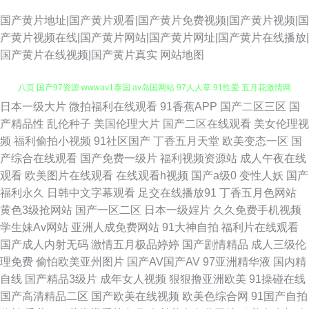
国产黄片地址|国产黄片观看|国产黄片免费视频|国产黄片视频|国
产黄片视频在线|国产黄片网站|国产黄片网址|国产黄片在线播放|
国产黄片在线视频|国产黄片真实
网站地图
日本一级大片
微拍福利在线观看
91香蕉APP
国产二区三区
国
日韩无码导航 香蕉视频免费下载 国产精品夜夜 午夜电影你懂的 国产精品第
产精品性
乱伦种子
美国伦理大片
国产二区在线观看
美女伦理视
频
福利偷拍小视频
91社区国产
丁香五月天堂
欧美变态一区
国
八页 国产97资源 wwwav1泰国 av岛国网站 97人人草 91性爱 五月花激情网
产综合在线观看
国产免费一级片
福利视频资源站
成人午夜在线
观看
欧美图片在线观看
在线观看h视频
国产a级0
变性人妖
国产
日韩欧美中 美女黄色涩网站 五月天色人妻 51AV导航 日本人妻三级 91狼人
福利永久
日韩中文字幕观看
足交在线播放91
丁香五月色网站
黄色3级抢网站
国产一区二区
日本一级婬片
久久免费手机视频
社 九一视频在线 五月天成年网 天堂网wwwaa 国产久草香蕉 操逼问址 三级
学生妹Av网站
亚洲人成免费网站
91大神自拍
福利片在线观看
国产成人内射无码
激情五月极品婷婷
国产剧情精品
成人三级伦
午夜影院 久草久爱 后入丰满少妇 麻豆视频在线播放 在线老性爱乱 91在线视
理免费
偷怕欧美亚州图片
国产AV国产AV
97亚洲精华液
国内精
自线
国产精品3级片
成年女人视频
狠狠撸亚洲欧美
91操碰在线
屏 日韩无码福利导航 黄色高清免费网站 天堂AV导航 久草国产原创 亚洲福利
国产高清精品二区
国产欧美在线视频
欧美色综合网
91国产自拍