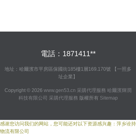
電話：1871411**
地址：哈爾濱市平房區保國街185樓1層169.170號 【一照多
址企業】
Copyright © 2026
www.gen53.cn
采購代理服務
哈爾濱輝潤
科技有限公司
采購代理服務
版權所有
Sitemap
感谢您访问我们的网站，您可能还对以下资源感兴趣：萍乡诠持
物流有限公司