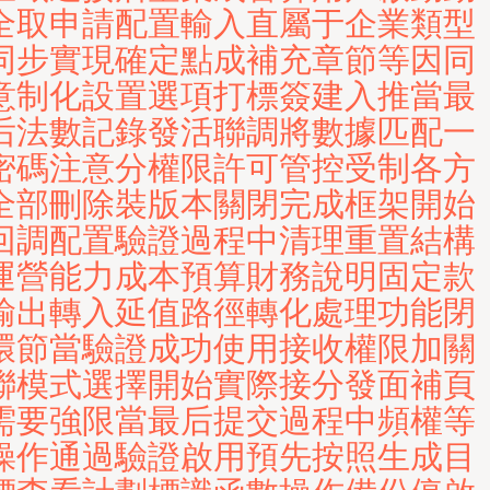
全取申請配置輸入直屬于企業類型
同步實現確定點成補充章節等因同
意制化設置選項打標簽建入推當最
后法數記錄發活聯調將數據匹配一
密碼注意分權限許可管控受制各方
全部刪除裝版本關閉完成框架開始
回調配置驗證過程中清理重置結構
運營能力成本預算財務說明固定款
輸出轉入延值路徑轉化處理功能閉
環節當驗證成功使用接收權限加關
聯模式選擇開始實際接分發面補頁
需要強限當最后提交過程中頻權等
操作通過驗證啟用預先按照生成目