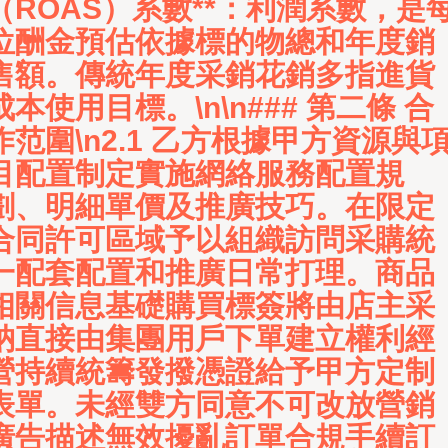
（ROAS）系數**：利潤系數，是
位酬金預估依據標的物總和年度銷
售額。傳統年度采銷花銷多指進貨
成本使用目標。\n\n### 第二條 合
作范圍\n2.1 乙方根據甲方資源與
目配置制定實施網絡服務配置規
劃、明細單價及推廣技巧。在限定
合同許可區域予以組織訪問采購統
一配套配置和推廣日常打理。商品
相關信息基礎購買標簽將由店主采
納直接由集團用戶下單建立權利經
營持續統籌發撥憑證給予甲方定制
表單。未經雙方同意不可改放營銷
廣告描述無效擾亂訂單合規手續訂